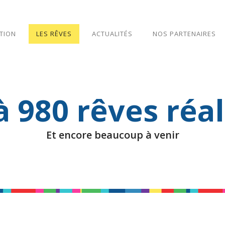
TION
LES RÊVES
ACTUALITÉS
NOS PARTENAIRES
gation
cipale
à 980 rêves réal
Et encore beaucoup à venir