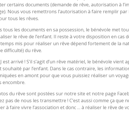
er certains documents (demande de rêve, autorisation à l’i
e). Nous vous remettrons l’autorisation à faire remplir par 
pour tous les rêves.
s tous les documents en sa possession, le bénévole met to
aliser le rêve de l’enfant. Il reste à votre disposition en cas 
 temps mis pour réaliser un rêve dépend fortement de la nat
 difficulté) du rêve.
J est arrivé ! S’il s’agit d’un rêve matériel, le bénévole vient 
it souhaité par l’enfant. Dans le cas contraire, les informati
quées en amont pour que vous puissiez réaliser un voyage,
ns encombre.
tos du rêve sont postées sur notre site et notre page Face
ez pas de nous les transmettre ! C’est aussi comme ça que
er à faire vivre l’association et donc … à réaliser le rêve de v