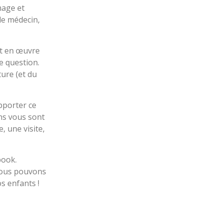
mage et
le médecin,
ut en œuvre
de question.
ure (et du
apporter ce
ons vous sont
 une visite,
book.
 nous pouvons
os enfants !