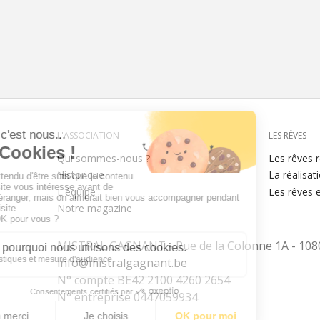
Menu
L'ASSOCIATION
LES RÊVES
Qui sommes-nous ?
Les rêves r
Historique
La réalisat
footer
L'équipe
Les rêves 
Notre magazine
MISTRAL GAGNANT - Rue de la Colonne 1A - 1080
info@mistralgagnant.be
N° compte BE42 2100 4260 2654
N° entreprise 0447059934