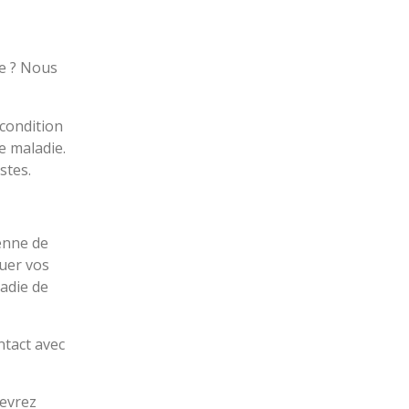
ve ? Nous
 condition
e maladie.
stes.
enne de
quer vos
adie de
ntact avec
devrez