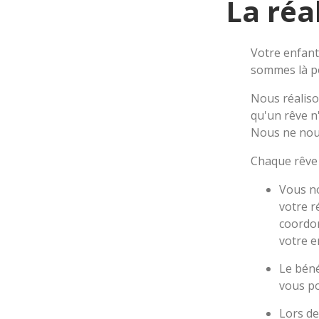
La réa
Votre enfant
sommes là po
Nous réaliso
qu'un rêve n
Nous ne nous
Chaque rêve 
Vous no
votre r
coordon
votre e
Le béné
vous po
Lors de