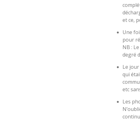
complét
décharg
et ce, 
Une foi
pour ré
NB : Le
degré de
Le jour 
qui éta
communi
etc sa
Les pho
N’oubli
continu