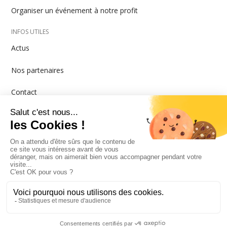
Organiser un événement à notre profit
INFOS UTILES
Actus
Nos partenaires
Contact
MISTRAL GAGNANT - Rue de la Colonne 1A - 1080
Bruxelles
info@mistralgagnant.be
N° compte BE42 2100 4260 2654
N° entreprise 0447059934
fait avec
par
Wanaly