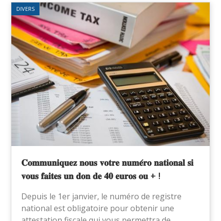
DIVERS
𝐂𝐨𝐦𝐦𝐮𝐧𝐢𝐪𝐮𝐞𝐳 𝐧𝐨𝐮𝐬 𝐯𝐨𝐭𝐫𝐞 𝐧𝐮𝐦𝐞́𝐫𝐨 𝐧𝐚𝐭𝐢𝐨𝐧𝐚𝐥 𝐬𝐢
𝐯𝐨𝐮𝐬 𝐟𝐚𝐢𝐭𝐞𝐬 𝐮𝐧 𝐝𝐨𝐧 𝐝𝐞 𝟒𝟎 𝐞𝐮𝐫𝐨𝐬 𝐨𝐮 + !
Depuis le 1er janvier, le numéro de registre
national est obligatoire pour obtenir une
attestation fiscale qui vous permettra de