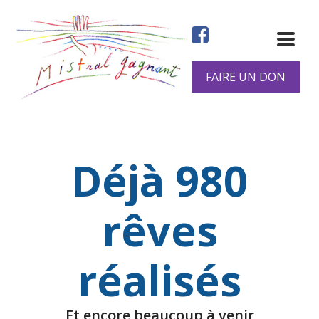
Aller
au
contenu
principal
FAIRE UN DON
Déjà 980
rêves
réalisés
Et encore beaucoup à venir