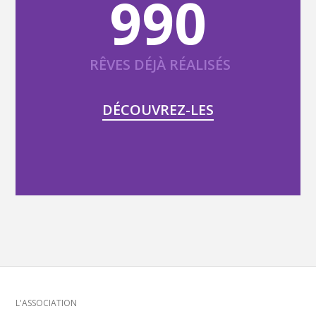
990
RÊVES DÉJÀ RÉALISÉS
DÉCOUVREZ-LES
Menu
L'ASSOCIATION