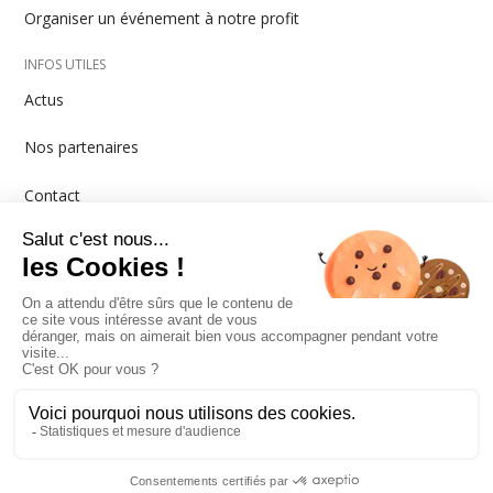
Organiser un événement à notre profit
INFOS UTILES
Actus
Nos partenaires
Contact
MISTRAL GAGNANT - Rue de la Colonne 1A - 1080
Bruxelles
info@mistralgagnant.be
N° compte BE42 2100 4260 2654
N° entreprise 0447059934
fait avec
par
Wanaly