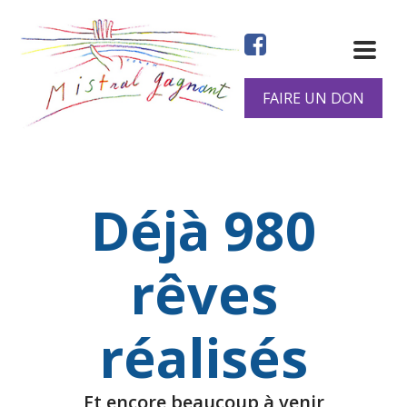
Aller
au
contenu
principal
FAIRE UN DON
Déjà 980
rêves
réalisés
Et encore beaucoup à venir